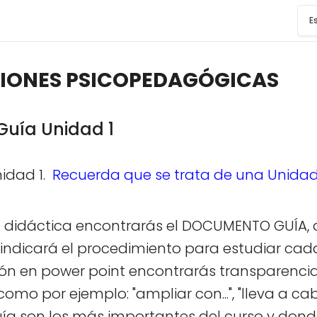
E
IONES PSICOPEDAGÓGICAS
uía Unidad 1
nidad 1.
Recuerda que se trata de una Unidad
 didáctica encontrarás el DOCUMENTO GUÍA, q
 indicará el procedimiento para estudiar cad
ón en power point encontrarás transparencia
 por ejemplo: "ampliar con...", "lleva a cabo la 
a son los más importantes del curso y dond