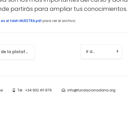
de partirás para ampliar tus conocimientos.
 es el tdah MUESTRA.pdf
para ver el archivo.
Manual de inicio de la plataforma
Ir a...
na
Tel . +34 932 411 979
info@fundacionadana.org