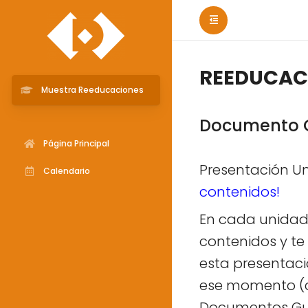
REEDUCAC
Muestra Reeducaciones
Documento G
Página Principal
Presentación U
Calendario
contenidos!
En cada unidad
contenidos y te
esta presentaci
ese momento (como
Documentos Guí