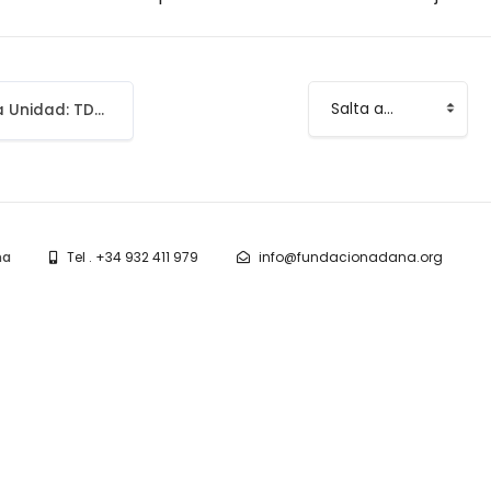
Documento guía Unidad: TDAH, Funciones Ejecutivas y Atención
Salta a...
na
Tel . +34 932 411 979
info@fundacionadana.org