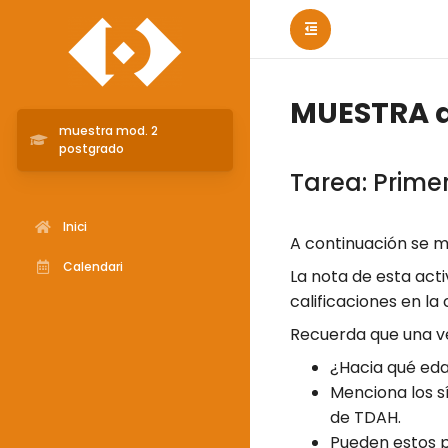
MUESTRA d
muestra mod. 2
postgrado
Tarea: Prime
Inici
A continuación se m
Calendari
La nota de esta acti
calificaciones en la
Recuerda que una v
¿Hacia qué ed
Menciona los s
de TDAH.
Pueden estos p