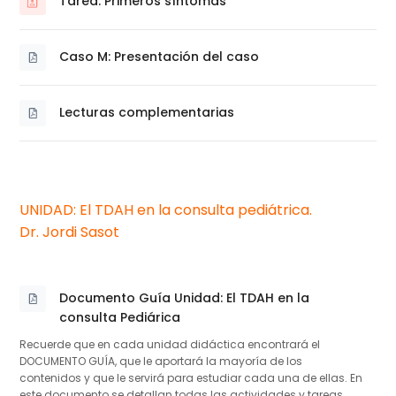
Tarea: Primeros síntomas
Caso M: Presentación del caso
Archivo
Lecturas complementarias
Archivo
UNIDAD: El TDAH en la consulta pediátrica.
Dr. Jordi Sasot
Documento Guía Unidad: El TDAH en la
Archivo
consulta Pediárica
Recuerde que en cada unidad didáctica encontrará el
DOCUMENTO GUÍA, que le aportará la mayoría de los
contenidos y que le servirá para estudiar cada una de ellas. En
este documento se detallan todas las actividades y tareas