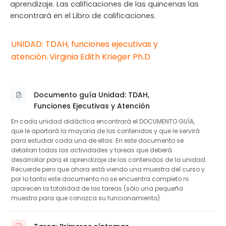
aprendizaje. Las calificaciones de las quincenas las
encontrará en el Libro de calificaciones.
UNIDAD: TDAH, funciones ejecutivas y
atención.
Virginia Edith Krie
ger Ph.D
Documento guía Unidad: TDAH,
Archivo
Funciones Ejecutivas y Atención
En cada unidad didáctica encontrará el DOCUMENTO GUÍA,
que le aportará la mayoría de los contenidos y que le servirá
para estudiar cada una de ellas. En este documento se
detallan todas las actividades y tareas que deberá
desarrollar para el aprendizaje de los contenidos de la unidad.
Recuerde pero que ahora está viendo una muestra del curso y
por lo tanto este documento no se encuentra completo ni
aparecen la totalidad de las tareas (sólo una pequeña
muestra para que conozca su funcionamiento)