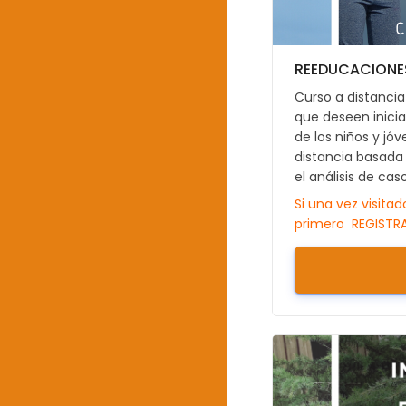
REEDUCACIONE
Curso a distancia 
que deseen inici
de los niños y j
distancia basada
el análisis de cas
Si una vez visita
primero REGISTR
Puedes hacerlo c
Si tienes alguna
adanatraining@