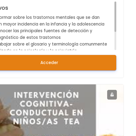
vos
formar sobre los trastornos mentales que se dan
n mayor incidencia en la infancia y la adolescencia
nocer las principales fuentes de detección y
agnóstico de estos trastornos
abajar sobre el glosario y terminología comunmente
lizada en la psicología y la psiquiatría
acticar con las principales herramientas de
Acceder
aluación de los trastornos aparecidos en la
fancia y la adolescencia