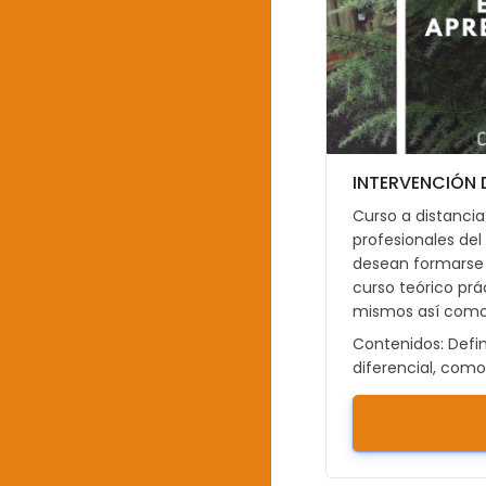
INTERVENCIÓN 
Curso a distancia 
profesionales de
desean formarse e
curso teórico prác
mismos así como
Contenidos: Defin
diferencial, comor
intervención sob
en la Dislexia, l
Si deseas matric
USUARIO en la pla