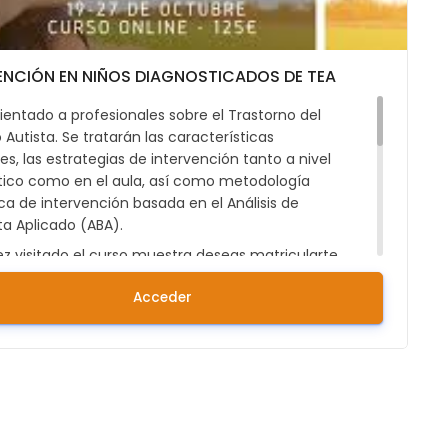
ENCIÓN EN NIÑOS DIAGNOSTICADOS DE TEA
ientado a profesionales sobre el Trastorno del
 Autista. Se tratarán las características
les, las estrategias de intervención tanto a nivel
tico como en el aula, así como metodología
ca de intervención basada en el Análisis de
a Aplicado (ABA).
ez visitado el curso muestra deseas matricularte
rimero REGISTRARTE COMO USUARIO en la
Acceder
rma. Puedes hacerlo clicando aquí:
Registrarse.
s alguna duda también puedes enviar un mail
raining@fundacionadana.org