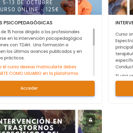
S PSICOPEDAGÓGICAS
INTERV
de 15 horas dirigido a los profesionales
Curso or
arse en la intervención psicopedagógica
Espectro
óvenes con TDAH. Una formación a
principa
 en los últimos avances publicados y en
terapéu
os prácticos.
específi
do el curso deseas matricularte debes
Conduct
ARTE COMO USUARIO en la plataforma.
Si una v
licando aquí:
Registrarse.
debes p
Acceder
 duda también puedes enviar un mail
platafo
fundacionadana.org
Si tiene
adanat