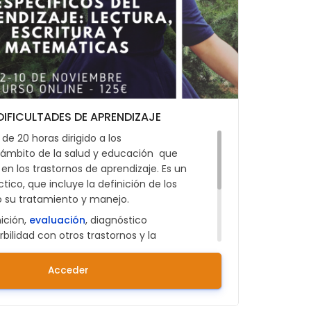
DIFICULTADES DE APRENDIZAJE
de 20 horas dirigido a los
l ámbito de la salud y educación que
n los trastornos de aprendizaje. Es un
tico, que incluye la definición de los
 su tratamiento y manejo.
ición,
evaluación
, diagnóstico
bilidad con otros trastornos y la
re las dificultades del aprendizaje
a Discalculia y el TDAH
Acceder
ularte debes primero REGISTRARTE COMO
taforma. Puedes hacerlo clicando aquí: